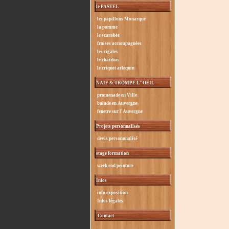
le PASTEL
les papillons Monarque
la pomme
le scarabée
fraises accompagnées
les cigales
le chardon
le criquet arlequin
NAIF & TROMPE L''OEIL
promenade en Ville
balade en Auvergne
fenetre sur l'Auvergne
Projets personnalisés
devis personnnalisé
stage formation
week end peinture
Infos
info exposition
Infos légales
Contact