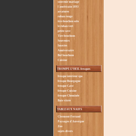
souvenir mariage
l'américain 1893
arcatures
ruban rouge
tire-bouchon solo
le ruban vert
petite cave
Tire-bouchons
Souvenirs
Insectes
Anniversaire
Bol bouchons
Cuisine
TROMPE-L’OEIL fresques
fresque interieur spa
fresque Bourgogne
fresque Cave
fresque Cuisine
fresque Cheminée
Baie vitrée
TABLEAUX NAIFS
Clermont-Ferrand
Paysages d'Auvergne
Zoo
sujets divers